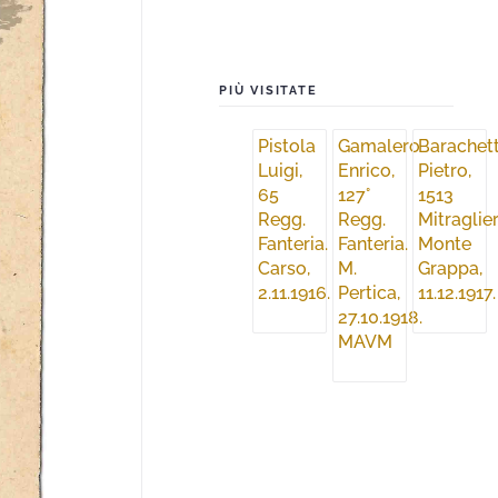
PIÙ VISITATE
Pistola
Gamalero
Barachett
Luigi,
Enrico,
Pietro,
65
127°
1513
Regg.
Regg.
Mitraglier
Fanteria.
Fanteria.
Monte
Carso,
M.
Grappa,
2.11.1916.
Pertica,
11.12.1917.
27.10.1918.
MAVM