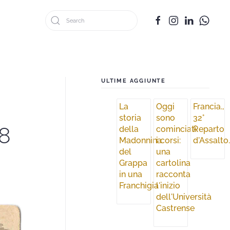
ULTIME AGGIUNTE
La
Oggi
Francia.,
storia
sono
32°
 8
della
cominciati
Reparto
Madonnina
i corsi:
d'Assalto
del
una
Grappa
cartolina
in una
racconta
Franchigia
l'inizio
dell'Università
Castrense