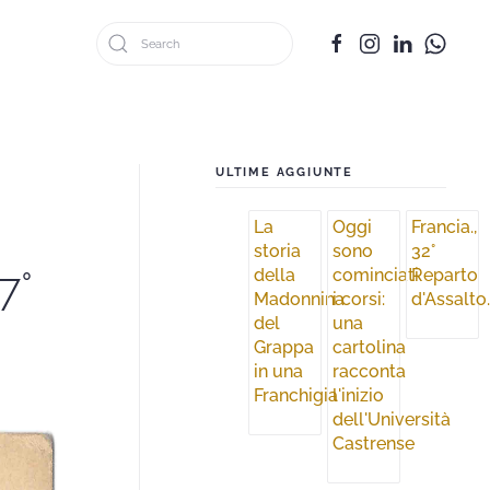
ULTIME AGGIUNTE
La
Oggi
Francia.,
storia
sono
32°
7°
della
cominciati
Reparto
Madonnina
i corsi:
d'Assalto
del
una
Grappa
cartolina
in una
racconta
Franchigia
l'inizio
dell'Università
Castrense