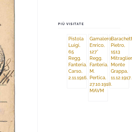
PIÙ VISITATE
Pistola
Gamalero
Barachett
Luigi,
Enrico,
Pietro,
65
127°
1513
Regg.
Regg.
Mitraglier
Fanteria.
Fanteria.
Monte
Carso,
M.
Grappa,
2.11.1916.
Pertica,
11.12.1917.
27.10.1918.
MAVM