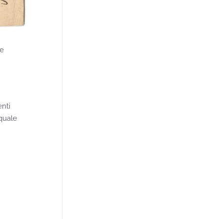
le
enti
 quale