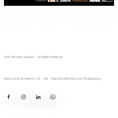
Dott. Riccardo Ravizza - A
ll Rights Reserved
Ruolo periti ed esperti n. VA - 748 - Marchio editoriale p.iva IT03821110123